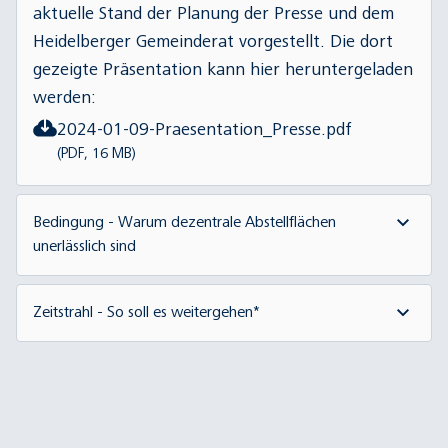
aktuelle Stand der Planung der Presse und dem
Heidelberger Gemeinderat vorgestellt. Die dort
gezeigte Präsentation kann hier heruntergeladen
werden:
2024-01-09-Praesentation_Presse.pdf
(PDF, 16 MB)
Bedingung - Warum dezentrale Abstellflächen
unerlässlich sind
Wenn der Heidelberger ÖPNV die
Zeitstrahl - So soll es weitergehen*
Herausforderungen der kommenden Jahrzehnte
bewerkstelligen soll, müssen im Heidelberger
Bis Ende 2023: Vorplanung mit
Verkehrsnetz insgesamt 50 Stadtbahnen
Grundsatzbeschluss durch den Gemeinderat
unterschiedlicher Länge untergebracht werden.
Ende 2023 bis Ende 2024: Entwurfsplanung