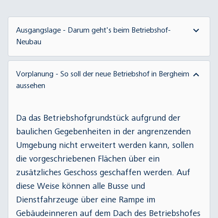
Ausgangslage - Darum geht's beim Betriebshof-
Neubau
Das Ziel der Stadt Heidelberg, bis 2030
Vorplanung - So soll der neue Betriebshof in Bergheim
aussehen
klimaneutral zu werden, stellt auch neue
Anforderungen an einen modernen ÖPNV. Wenn
Luft- und Lebensqualität in der Stadt erhalten
Da das Betriebshofgrundstück aufgrund der
werden sollen, müssen mehr Menschen mit Bus,
baulichen Gegebenheiten in der angrenzenden
Bahn und fips fahren. Dafür ist ein
Umgebung nicht erweitert werden kann, sollen
leistungsfähiger Nahverkehr unverzichtbar. Denn
die vorgeschriebenen Flächen über ein
der Nahverkehr transportiert Menschen
zusätzliches Geschoss geschaffen werden. Auf
effizienter, emissionsärmer und
diese Weise können alle Busse und
ressourcenschonender als der Autoverkehr.
Dienstfahrzeuge über eine Rampe im
Dafür wurden moderne Bahnen des Typs Rhein-
Gebäudeinneren auf dem Dach des Betriebshofes