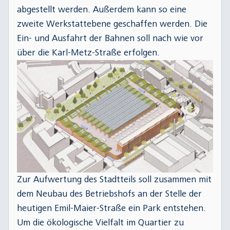
Neckar-Tram angeschafft, die künftig auch im
abgestellt werden. Außerdem kann so eine
Heidelberger Netz Menschen an ihr Ziel bringen
zweite Werkstattebene geschaffen werden. Die
sollen. Die Busflotte wird in den kommenden
Ein- und Ausfahrt der Bahnen soll nach wie vor
Jahren durch klimaschonende elektrisch
über die Karl-Metz-Straße erfolgen.
betriebene Busse ausgetauscht. Zudem hält das
flexible, individuelle Personenshuttle fips Einzug
in den Heidelberger Stadtteilen Ziegelhausen,
Schlierbach und Rohrbach.
Um die steigenden Anforderungen zu erfüllen,
muss auch der Betriebshof wachsen. Nach dem
Grundsatzbeschluss des Gemeinderates soll dies
mit einem Neubau am alten Standort in der
Bergheimer Straße verwirklicht werden.
Zur Aufwertung des Stadtteils soll zusammen mit
Dabei soll das neue Gebäude möglichst
dem Neubau des Betriebshofs an der Stelle der
ressourcenschonend gebaut werden und den
heutigen Emil-Maier-Straße ein Park entstehen.
Stadtteil Bergheim für Menschen, die dort
Um die ökologische Vielfalt im Quartier zu