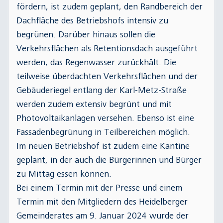
wohnen und arbeiten, aufwerten. Der
fördern, ist zudem geplant, den Randbereich der
gestiegene Flächenbedarf soll zudem erfüllt
Dachfläche des Betriebshofs intensiv zu
werden, ohne weitere Flächen zu versiegeln.
begrünen. Darüber hinaus sollen die
Verkehrsflächen als Retentionsdach ausgeführt
werden, das Regenwasser zurückhält. Die
teilweise überdachten Verkehrsflächen und der
Gebäuderiegel entlang der Karl-Metz-Straße
werden zudem extensiv begrünt und mit
Photovoltaikanlagen versehen. Ebenso ist eine
Fassadenbegrünung in Teilbereichen möglich.
Im neuen Betriebshof ist zudem eine Kantine
geplant, in der auch die Bürgerinnen und Bürger
zu Mittag essen können.
Bei einem Termin mit der Presse und einem
Termin mit den Mitgliedern des Heidelberger
Gemeinderates am 9. Januar 2024 wurde der